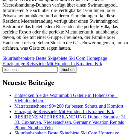
Meeresbrandung-Duhnen verfügt über einen Swimmingpool.
Informieren Sie sich über die Verfügbarkeit von Innen- oder
Privatschwimmbädern und anderen Einrichtungen. Ja, diese
Residenz Meeresbrandung verfügt über einen Swimmingpool.
BedroomVillas bietet jedem Reisenden die perfekte Villa, das
perfekte Resort oder die perfekte Mietunterkunft, unabhängig
davon, ob Sie mit einer Gruppe, Freunden, der Familie oder
Haustieren reisen. Sehen Sie sich die Gästebewertungen an, um zu
erfahren, was Gäste zu sagen hatten.
Beitragsnavigation
Skiurlaubspakete Beste Skigebiete Ski Com Homepage
Einzigartige Reiseziele Mit Hunden In Kroatien: Krk
Suchen
nach:
Neueste Beiträge
Entdecken Sie die Wohnmobil Galerie in Hohenaspe –
Vielfalt erleben!
Matratzenschoner 90×200 für besten Schutz und Komfort
Einzigartige Reiseziele Mit Hunden In Kroatien: Krk
RESIDENZ MEERESBRANDUNG Duhner Strandstr 31
33, Cuxhaven, Niedersachsen, Germany Vacation Rentals
Phone Number Yelp
Skiurlaubspakete Beste Skigebiete Ski Com Homepage