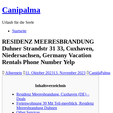
Skip
Canipalma
to
content
Urlaub für die Seele
Startseite
RESIDENZ MEERESBRANDUNG
Duhner Strandstr 31 33, Cuxhaven,
Niedersachsen, Germany Vacation
Rentals Phone Number Yelp
Allgemein
11. Oktober 2023
13. November 2023
CanidaPalma
Inhaltsverzeichnis
Residenz Meeresbrandung, Cuxhaven (DE) –
Deals
Ferienwohnung 39 Mit Teil-meerblick, Residenz
Meeresbrandung Duhnen
Other Services