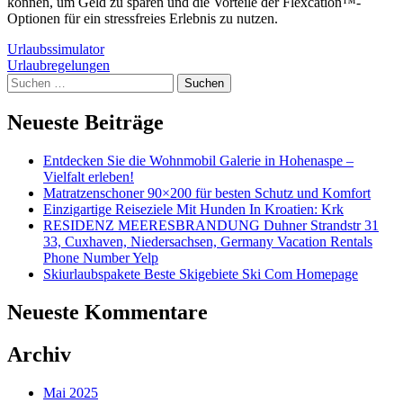
können, um Geld zu sparen und die Vorteile der Flexcation™-
Optionen für ein stressfreies Erlebnis zu nutzen.
Beitragsnavigation
Urlaubssimulator
Urlaubregelungen
Suchen
nach:
Neueste Beiträge
Entdecken Sie die Wohnmobil Galerie in Hohenaspe –
Vielfalt erleben!
Matratzenschoner 90×200 für besten Schutz und Komfort
Einzigartige Reiseziele Mit Hunden In Kroatien: Krk
RESIDENZ MEERESBRANDUNG Duhner Strandstr 31
33, Cuxhaven, Niedersachsen, Germany Vacation Rentals
Phone Number Yelp
Skiurlaubspakete Beste Skigebiete Ski Com Homepage
Neueste Kommentare
Archiv
Mai 2025