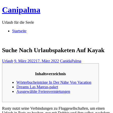
Skip
Canipalma
to
content
Urlaub für die Seele
Startseite
Suche Nach Urlaubspaketen Auf Kayak
Urlaub
9. März 2022
17. März 2022
CanidaPalma
Inhaltsverzeichnis
Wörterbucheinträge In Der Nähe Von Vacation
Dreams Las Mareas-paket
Ausgewählte Ferienvermietungen
Rusty nutzt seine Verbindungen zu Fluggesellschaften, um einen
Urlaub in Paris zu buchen, nur mit Debbie und ihm selbst, nachdem