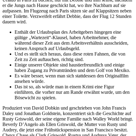
er die Jungs nach Hause geschickt hat, wo ihre Nachbarn auf sie
aufpassen. Im Flugzeug nach Paris sitzen sie auf Klappsitzen neben
einer Toilette. Verzweifelt erfährt Debbie, dass der Flug 12 Stunden
dauern wird.
Enthält der Urlaubsplan des Arbeitgebers hingegen eine
gültige „Wartezeit“-Klausel, haben Arbeitnehmer, die
während dieser Zeit aus dem Arbeitsverhältnis ausscheiden,
keinen Anspruch auf Urlaubsgeld.
Und es stellt sich heraus, dass diese roten Fahnen, die von
Zeit zu Zeit auftauchen, richtig sind.
Einige unserer Objekte sind haustierfreundlich und einige
haben Zugang zu Privatstränden und dem Golf von Mexiko.
Es wäre besser, wenn man sich stattdessen den Originalfilm
ansehen würde.
Das ist so, als würde man in einem Krimi eine Figur
einführen, die vorher nur am Rande erwähnt wurde, um den
Bösewicht zu spielen.
Produziert von David Dobkin und geschrieben von John Francis
Daley und Jonathan Goldstein, konzentriert sich die Geschichte auf
Rusty Griswold, der seine eigene Familie nach Walley World bringt.
Beverly D’Angelo als Ellen Griswold, die Mutter von Rusty und
Audrey, die jetzt eine Frühstückspension in San Francisco besitzt.
Chevy Chase als Clark Griswold, Rustys und Audreys Vater, der